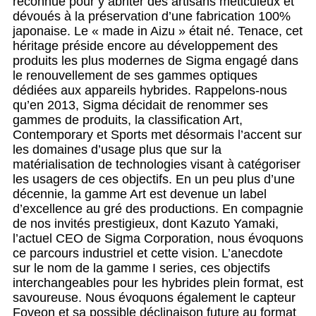
reconnue pour y abriter des artisans méticuleux et
dévoués à la préservation d’une fabrication 100%
japonaise. Le « made in Aizu » était né. Tenace, cet
héritage préside encore au développement des
produits les plus modernes de Sigma engagé dans
le renouvellement de ses gammes optiques
dédiées aux appareils hybrides. Rappelons-nous
qu’en 2013, Sigma décidait de renommer ses
gammes de produits, la classification Art,
Contemporary et Sports met désormais l’accent sur
les domaines d’usage plus que sur la
matérialisation de technologies visant à catégoriser
les usagers de ces objectifs. En un peu plus d’une
décennie, la gamme Art est devenue un label
d’excellence au gré des productions. En compagnie
de nos invités prestigieux, dont Kazuto Yamaki,
l’actuel CEO de Sigma Corporation, nous évoquons
ce parcours industriel et cette vision. L’anecdote
sur le nom de la gamme I series, ces objectifs
interchangeables pour les hybrides plein format, est
savoureuse. Nous évoquons également le capteur
Foveon et sa possible déclinaison future au format