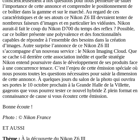
consciencieusement à nos questions pour nous permettre de situer
l’importance de cette annonce et comprendre le positionnement de
ce boîtier dans la gamme et sur le marché. Au regard de ces
caractéristiques et de ses atouts ce Nikon Z6 III devraient tenter de
nombreux faiseurs d’images et en particulier les vidéastes. Nikon
aurait-il fait le coup du Nikon D700 du temps des reflex ? Possible,
car ce boîtier présente une polyvalence et des fonctionnalités
capables de répondre à l’ensemble des besoins dans la création
d’images. Autre surprise l’annonce de ce Nikon Z6 III
s’accompagne d’un nouveau service : le Nikon Imaging Cloud. Que
se cache t-il derrière cette association inédite et quelle stratégie
Nikon entend poursuivre dans le développement de ses produits face
à une concurrence tenace. C’est l’enjeu de cette émission spéciale où
nous posons toutes les questions nécessaires pour saisir la dimension
de cette annonce. À quelques jours du salon de la photo qui ouvrira
ses portes le 10 octobre prochain à la Grande Halle de la Villette,
gageons que vous pourrez tester ce nouvel hybride Z plein format en
connaissance de cause si vous écoutez cette émission.
Bonne écoute !
Photo : © Nikon France
ET AUSSI
Thème :
À la découverte du Nikon Z6 III