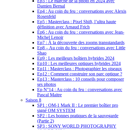
Ep3 : Le marché de la photo en 2024 avec
Damien Bernal
Ep4 : Au coin du feu : conversations avec Alexis
Rosenfeld
Ep5 : Masterclass : Pixel Shift, l’ultra haute
définition avec Arnaud Frich
Ép6 : Au coin du feu : conversations avec Jean-
Michel Lenoir
Ep7 : À la découverte des zooms transstandards
Ep8 – Au coin du feu : conversations avec Little
Shao
Ep9 : Les meilleurs boîtiers hybrides 2024
Ep10 : Les meilleures optiques hybrides 2024
Ep11 : Masterclass : Photographier les oiseaux
Ep12 : Comment construire son parc optique ?
Ep13 : Masterclass : 10 conseils pour composer
ses photos
Ep N°14 : Au coin du feu : conversations avec
Pascal Maitre
Saison 8
SP1 : OM-1 Mark II : Le premier boîtier pro
signé OM SYSTEM
SP2 : Les bonnes pratiques de la sauvegarde
(Partie 2)
SP3 : SONY WORLD PHOTOGRAPHY