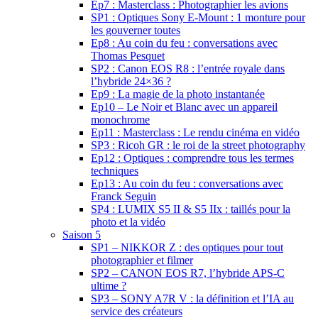
Ep7 : Masterclass : Photographier les avions
SP1 : Optiques Sony E-Mount : 1 monture pour
les gouverner toutes
Ep8 : Au coin du feu : conversations avec
Thomas Pesquet
SP2 : Canon EOS R8 : l’entrée royale dans
l’hybride 24×36 ?
Ep9 : La magie de la photo instantanée
Ep10 – Le Noir et Blanc avec un appareil
monochrome
Ep11 : Masterclass : Le rendu cinéma en vidéo
SP3 : Ricoh GR : le roi de la street photography
Ep12 : Optiques : comprendre tous les termes
techniques
Ep13 : Au coin du feu : conversations avec
Franck Seguin
SP4 : LUMIX S5 II & S5 IIx : taillés pour la
photo et la vidéo
Saison 5
SP1 – NIKKOR Z : des optiques pour tout
photographier et filmer
SP2 – CANON EOS R7, l’hybride APS-C
ultime ?
SP3 – SONY A7R V : la définition et l’IA au
service des créateurs