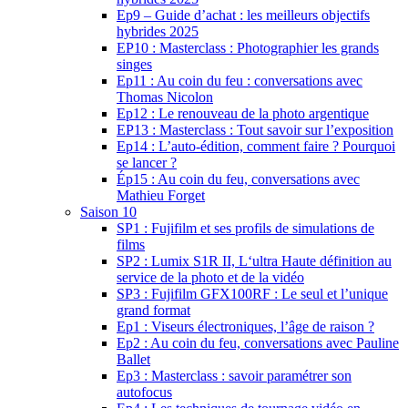
Ep9 – Guide d’achat : les meilleurs objectifs
hybrides 2025
EP10 : Masterclass : Photographier les grands
singes
Ep11 : Au coin du feu : conversations avec
Thomas Nicolon
Ep12 : Le renouveau de la photo argentique
EP13 : Masterclass : Tout savoir sur l’exposition
Ep14 : L’auto-édition, comment faire ? Pourquoi
se lancer ?
Ép15 : Au coin du feu, conversations avec
Mathieu Forget
Saison 10
SP1 : Fujifilm et ses profils de simulations de
films
SP2 : Lumix S1R II, L‘ultra Haute définition au
service de la photo et de la vidéo
SP3 : Fujifilm GFX100RF : Le seul et l’unique
grand format
Ep1 : Viseurs électroniques, l’âge de raison ?
Ep2 : Au coin du feu, conversations avec Pauline
Ballet
Ep3 : Masterclass : savoir paramétrer son
autofocus