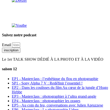
Suivez notre podcast
Email
inscription
Le 1er TALK SHOW DÉDIÉ À LA PHOTO ET À LA VIDÉO
saison 12
EP1 - Masterclass : l’esthétique du flou en photographie
SP1 - Sony Alpha 7 V : Redéfinir l’essentiel !
EP2 - Dans les coulisses du film Au cœur de la jungle d’Hugo
Hebbe
EP3 - Masterclass : photographier à l’ultra grand-angle
EP4 - Masterclass : photographier les orages
EP5 - Au coin du feu, conversations avec Julien Apruzzese
EP6 - Masterclass : La photographie Urbex