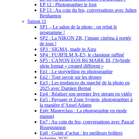
EP 12 : Photographier le foot
EP 13 : Au coin du feu, conversations avec Julien
Benhamou
Saison 11
SP1 – Le salon de la photo : on refait le
programme !
SP2 : La NIKON ZR, l’image cinéma à portée
de tous !
SP3 : SIGMA, made in Aizu
SP4 : FUJIFILM X-E5, le classique raffiné
SP5 : CANON EOS R6 MARK III, l’hybride
plein format « created different »
Ep1 : Le storytelling en photographie
Ep2 : Tout savoir sur les drones
Ep3 : Les tendances du marché de la photo en
2025 avec Damien Bernal
Ep4 : Réaliser son premier live stream en vidéo
Ep5 : Paysage et Zone System, photographier à
la manière d’Ansel Adams
Ep6: Masterclass : La photographie en mode
manuel
Ep7 : Au coin du feu, conversations avec Pascal
Bourguignon
Ep8 : Guide d’achat : les meilleurs boîtiers
hybrides 2025