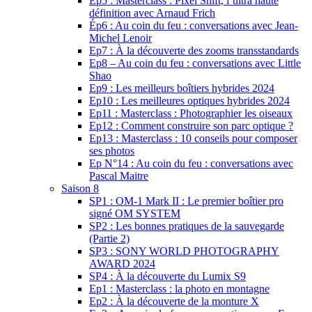
Ep5 : Masterclass : Pixel Shift, l’ultra haute
définition avec Arnaud Frich
Ép6 : Au coin du feu : conversations avec Jean-
Michel Lenoir
Ep7 : À la découverte des zooms transstandards
Ep8 – Au coin du feu : conversations avec Little
Shao
Ep9 : Les meilleurs boîtiers hybrides 2024
Ep10 : Les meilleures optiques hybrides 2024
Ep11 : Masterclass : Photographier les oiseaux
Ep12 : Comment construire son parc optique ?
Ep13 : Masterclass : 10 conseils pour composer
ses photos
Ep N°14 : Au coin du feu : conversations avec
Pascal Maitre
Saison 8
SP1 : OM-1 Mark II : Le premier boîtier pro
signé OM SYSTEM
SP2 : Les bonnes pratiques de la sauvegarde
(Partie 2)
SP3 : SONY WORLD PHOTOGRAPHY
AWARD 2024
SP4 : À la découverte du Lumix S9
Ep1 : Masterclass : la photo en montagne
Ep2 : À la découverte de la monture X