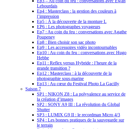
Ep3 – Au coin du feu : conversations avec Ewan
Lebourdais
Ep4 : Masterclass : la gestion des couleurs à
l’impression
Ep5 : À la découverte de la monture L
EP6 : Les photographes voyageurs
Ep7 : Au coin du feu : conversations avec Agathe
Poupeney
Ep8 : Bien choisir son sac photo
Ep9 : Les accessoires vidéo incontournables
Ep10 : Au coin du feu : conversations avec Hugo
Hebbe
Ep11 : Reflex versus Hybride : l’heure de la
grande transition ?
Ep12 : Masterclass : à la découverte de la
photographie sous-marine
Ep13 : Au cœur du Festival Photo La Gacilly
Saison 7
SP1 : NIKON Z8 : La polyvalence au service de
la création d’images
SP2 : SONY A9 III : La révolution du Global
Shutter
SP3 : LUMIX G9 II : le recordman Micro 4/3
SP4 : Les bonnes pratiques de la sauvegarde sur
le terrain