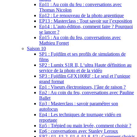
Ep11 : Au coin du feu : conversations avec
Thomas Nicolon
Ep12 : Le renouveau de la photo argentique
EP13 : Masterclass : Tout savoir sur l’exposition
Ep14 : L’auto-édition, comment faire ? Pourquoi
se lancer ?
Ép15 : Au coin du feu, conversations avec
Mathieu Forget
Saison 10
SP1 : Fujifilm et ses profils de simulations de
films
SP2 : Lumix S1R II, L‘ultra Haute définition au
service de la photo et de la vidéo
SP3 : Fujifilm GFX100RF : Le seul et l’unique
grand format
Ep1 : Viseurs électroniques, l’âge de raison ?
Ep2 : Au coin du feu, conversations avec Pauline
Ballet
Ep3 : Masterclass : savoir paramétrer son
autofocus
Ep4 : Les techniques de tournage vidéo en
reportage
Ep5 : Trépied ou main levée, comment choisir ?
Ep6 : conversations avec Stanley Leroux
EP7 : f/1, f/1,2, f/1,4, f/1,8, f/2 : Comment choisir