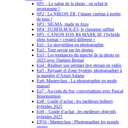
SP1 – Le salon de la photo : on refait le
programme !
SP2 : La NIKON ZR, l’image cinéma à portée
de tous !
SP3 : SIGMA, made in Aizu
SP4 : FUJIFILM X-E5, le classique raffiné
SP5 : CANON EOS R6 MARK III, l’hybride
plein format « created different »
Ep1 : Le storytelling en photographie
Ep2 : Tout savoir sur les drones
Ep3 : Les tendances du marché de la photo en
2025 avec Damien Bernal
Ep4 : Réaliser son premier live stream en vidéo
Ep5 : Paysage et Zone System, photographier à
la manière d’Ansel Adams
Ep6: Masterclass : La photographie en mode
manuel
Ep7 : Au coin du feu, conversations avec Pascal
Bourguignon
Ep8 : Guide d’achat : les meilleurs boîtiers
hybrides 2025
Ep9 – Guide d’achat : les meilleurs objectifs
hybrides 2025
EP10 : Masterclass : Photographier les grands
singes