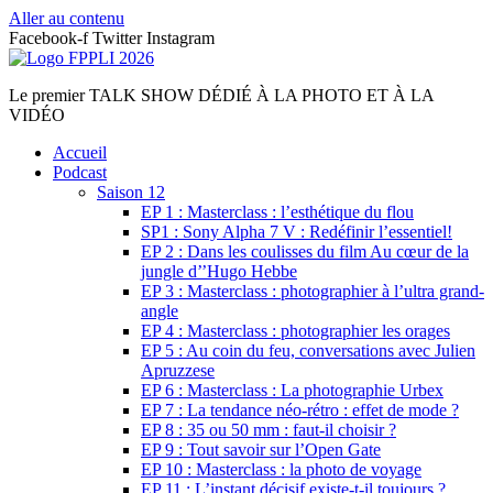
Aller au contenu
Facebook-f
Twitter
Instagram
Le premier TALK SHOW DÉDIÉ À LA PHOTO ET À LA
VIDÉO
Accueil
Podcast
Saison 12
EP 1 : Masterclass : l’esthétique du flou
SP1 : Sony Alpha 7 V : Redéfinir l’essentiel!
EP 2 : Dans les coulisses du film Au cœur de la
jungle d’’Hugo Hebbe
EP 3 : Masterclass : photographier à l’ultra grand-
angle
EP 4 : Masterclass : photographier les orages
EP 5 : Au coin du feu, conversations avec Julien
Apruzzese
EP 6 : Masterclass : La photographie Urbex
EP 7 : La tendance néo-rétro : effet de mode ?
EP 8 : 35 ou 50 mm : faut-il choisir ?
EP 9 : Tout savoir sur l’Open Gate
EP 10 : Masterclass : la photo de voyage
EP 11 : L’instant décisif existe-t-il toujours ?