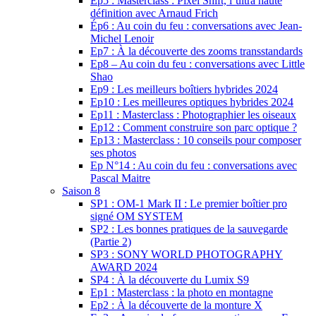
Ep5 : Masterclass : Pixel Shift, l’ultra haute
définition avec Arnaud Frich
Ép6 : Au coin du feu : conversations avec Jean-
Michel Lenoir
Ep7 : À la découverte des zooms transstandards
Ep8 – Au coin du feu : conversations avec Little
Shao
Ep9 : Les meilleurs boîtiers hybrides 2024
Ep10 : Les meilleures optiques hybrides 2024
Ep11 : Masterclass : Photographier les oiseaux
Ep12 : Comment construire son parc optique ?
Ep13 : Masterclass : 10 conseils pour composer
ses photos
Ep N°14 : Au coin du feu : conversations avec
Pascal Maitre
Saison 8
SP1 : OM-1 Mark II : Le premier boîtier pro
signé OM SYSTEM
SP2 : Les bonnes pratiques de la sauvegarde
(Partie 2)
SP3 : SONY WORLD PHOTOGRAPHY
AWARD 2024
SP4 : À la découverte du Lumix S9
Ep1 : Masterclass : la photo en montagne
Ep2 : À la découverte de la monture X