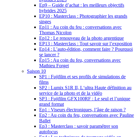
Ep9 – Guide d’achat : les meilleurs objectifs
hybrides 2025
EP10 : Masterclass : Photographier les grands
singes
Ep11 : Au coin du feu : conversations avec
Thomas Nicolon
Ep12 : Le renouveau de la photo argentique
EP13 : Masterclass : Tout savoir sur l’exposition
Ep14 : L’auto-édition, comment faire ? Pourquoi
se lancer ?
Ép15 : Au coin du feu, conversations avec
Mathieu Forget
Saison 10
SP1 : Fujifilm et ses profils de simulations de
films
SP2 : Lumix S1R II, L‘ultra Haute définition au
service de la photo et de la vidéo
SP3 : Fujifilm GFX100RF : Le seul et l’unique
grand format
Ep1 : Viseurs électroniques, l’âge de raison ?
Ep2 : Au coin du feu, conversations avec Pauline
Ballet
Ep3 : Masterclass : savoir paramétrer son
autofocus