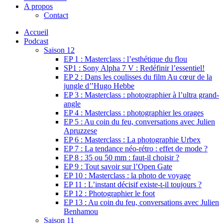
A propos
Contact
Accueil
Podcast
Saison 12
EP 1 : Masterclass : l’esthétique du flou
SP1 : Sony Alpha 7 V : Redéfinir l’essentiel!
EP 2 : Dans les coulisses du film Au cœur de la
jungle d’’Hugo Hebbe
EP 3 : Masterclass : photographier à l’ultra grand-
angle
EP 4 : Masterclass : photographier les orages
EP 5 : Au coin du feu, conversations avec Julien
Apruzzese
EP 6 : Masterclass : La photographie Urbex
EP 7 : La tendance néo-rétro : effet de mode ?
EP 8 : 35 ou 50 mm : faut-il choisir ?
EP 9 : Tout savoir sur l’Open Gate
EP 10 : Masterclass : la photo de voyage
EP 11 : L’instant décisif existe-t-il toujours ?
EP 12 : Photographier le foot
EP 13 : Au coin du feu, conversations avec Julien
Benhamou
Saison 11