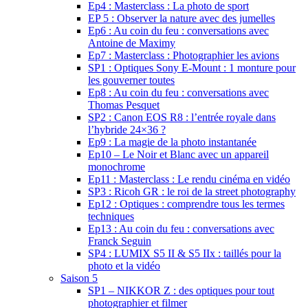
Ep4 : Masterclass : La photo de sport
EP 5 : Observer la nature avec des jumelles
Ep6 : Au coin du feu : conversations avec
Antoine de Maximy
Ep7 : Masterclass : Photographier les avions
SP1 : Optiques Sony E-Mount : 1 monture pour
les gouverner toutes
Ep8 : Au coin du feu : conversations avec
Thomas Pesquet
SP2 : Canon EOS R8 : l’entrée royale dans
l’hybride 24×36 ?
Ep9 : La magie de la photo instantanée
Ep10 – Le Noir et Blanc avec un appareil
monochrome
Ep11 : Masterclass : Le rendu cinéma en vidéo
SP3 : Ricoh GR : le roi de la street photography
Ep12 : Optiques : comprendre tous les termes
techniques
Ep13 : Au coin du feu : conversations avec
Franck Seguin
SP4 : LUMIX S5 II & S5 IIx : taillés pour la
photo et la vidéo
Saison 5
SP1 – NIKKOR Z : des optiques pour tout
photographier et filmer