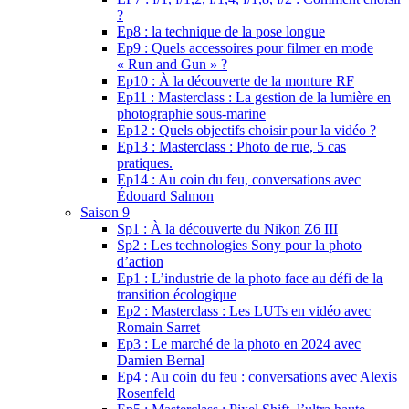
?
Ep8 : la technique de la pose longue
Ep9 : Quels accessoires pour filmer en mode
« Run and Gun » ?
Ep10 : À la découverte de la monture RF
Ep11 : Masterclass : La gestion de la lumière en
photographie sous-marine
Ep12 : Quels objectifs choisir pour la vidéo ?
Ep13 : Masterclass : Photo de rue, 5 cas
pratiques.
Ep14 : Au coin du feu, conversations avec
Édouard Salmon
Saison 9
Sp1 : À la découverte du Nikon Z6 III
Sp2 : Les technologies Sony pour la photo
d’action
Ep1 : L’industrie de la photo face au défi de la
transition écologique
Ep2 : Masterclass : Les LUTs en vidéo avec
Romain Sarret
Ep3 : Le marché de la photo en 2024 avec
Damien Bernal
Ep4 : Au coin du feu : conversations avec Alexis
Rosenfeld