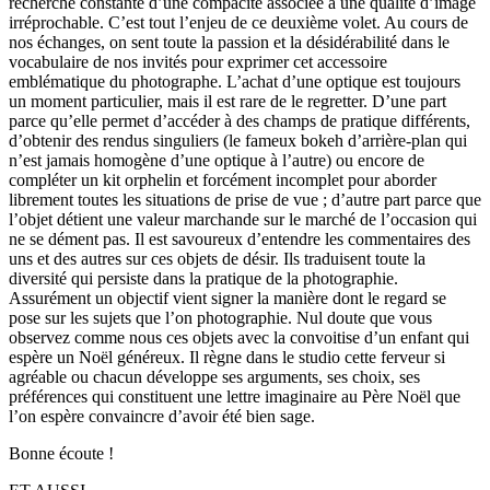
recherche constante d’une compacité associée à une qualité d’image
irréprochable. C’est tout l’enjeu de ce deuxième volet. Au cours de
nos échanges, on sent toute la passion et la désidérabilité dans le
vocabulaire de nos invités pour exprimer cet accessoire
emblématique du photographe. L’achat d’une optique est toujours
un moment particulier, mais il est rare de le regretter. D’une part
parce qu’elle permet d’accéder à des champs de pratique différents,
d’obtenir des rendus singuliers (le fameux bokeh d’arrière-plan qui
n’est jamais homogène d’une optique à l’autre) ou encore de
compléter un kit orphelin et forcément incomplet pour aborder
librement toutes les situations de prise de vue ; d’autre part parce que
l’objet détient une valeur marchande sur le marché de l’occasion qui
ne se dément pas. Il est savoureux d’entendre les commentaires des
uns et des autres sur ces objets de désir. Ils traduisent toute la
diversité qui persiste dans la pratique de la photographie.
Assurément un objectif vient signer la manière dont le regard se
pose sur les sujets que l’on photographie. Nul doute que vous
observez comme nous ces objets avec la convoitise d’un enfant qui
espère un Noël généreux. Il règne dans le studio cette ferveur si
agréable ou chacun développe ses arguments, ses choix, ses
préférences qui constituent une lettre imaginaire au Père Noël que
l’on espère convaincre d’avoir été bien sage.
Bonne écoute !