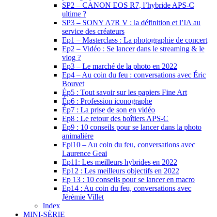
SP2 – CANON EOS R7, l’hybride APS-C
ultime ?
SP3 – SONY A7R V : la définition et l’IA au
service des créateurs
Ep1 – Masterclass : La photographie de concert
Ep2 – Vidéo : Se lancer dans le streaming & le
vlog ?
Ep3 – Le marché de la photo en 2022
Ep4 – Au coin du feu : conversations avec Éric
Bouvet
Ép5 : Tout savoir sur les papiers Fine Art
Ép6 : Profession iconographe
Ép7 : La prise de son en vidéo
Ep8 : Le retour des boîtiers APS-C
Ep9 : 10 conseils pour se lancer dans la photo
animalière
Epi10 – Au coin du feu, conversations avec
Laurence Geai
Ep11: Les meilleurs hybrides en 2022
Ep12 : Les meilleurs objectifs en 2022
Ep 13 : 10 conseils pour se lancer en macro
Ep14 : Au coin du feu, conversations avec
Jérémie Villet
Index
MINI-SÉRIE