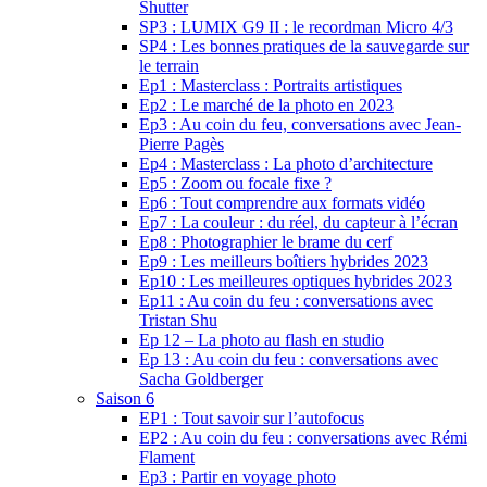
Shutter
SP3 : LUMIX G9 II : le recordman Micro 4/3
SP4 : Les bonnes pratiques de la sauvegarde sur
le terrain
Ep1 : Masterclass : Portraits artistiques
Ep2 : Le marché de la photo en 2023
Ep3 : Au coin du feu, conversations avec Jean-
Pierre Pagès
Ep4 : Masterclass : La photo d’architecture
Ep5 : Zoom ou focale fixe ?
Ep6 : Tout comprendre aux formats vidéo
Ep7 : La couleur : du réel, du capteur à l’écran
Ep8 : Photographier le brame du cerf
Ep9 : Les meilleurs boîtiers hybrides 2023
Ep10 : Les meilleures optiques hybrides 2023
Ep11 : Au coin du feu : conversations avec
Tristan Shu
Ep 12 – La photo au flash en studio
Ep 13 : Au coin du feu : conversations avec
Sacha Goldberger
Saison 6
EP1 : Tout savoir sur l’autofocus
EP2 : Au coin du feu : conversations avec Rémi
Flament
Ep3 : Partir en voyage photo