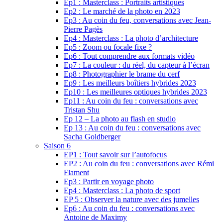
Ep1 : Masterclass : Portraits artistiques
Ep2 : Le marché de la photo en 2023
Ep3 : Au coin du feu, conversations avec Jean-
Pierre Pagès
Ep4 : Masterclass : La photo d’architecture
Ep5 : Zoom ou focale fixe ?
Ep6 : Tout comprendre aux formats vidéo
Ep7 : La couleur : du réel, du capteur à l’écran
Ep8 : Photographier le brame du cerf
Ep9 : Les meilleurs boîtiers hybrides 2023
Ep10 : Les meilleures optiques hybrides 2023
Ep11 : Au coin du feu : conversations avec
Tristan Shu
Ep 12 – La photo au flash en studio
Ep 13 : Au coin du feu : conversations avec
Sacha Goldberger
Saison 6
EP1 : Tout savoir sur l’autofocus
EP2 : Au coin du feu : conversations avec Rémi
Flament
Ep3 : Partir en voyage photo
Ep4 : Masterclass : La photo de sport
EP 5 : Observer la nature avec des jumelles
Ep6 : Au coin du feu : conversations avec
Antoine de Maximy