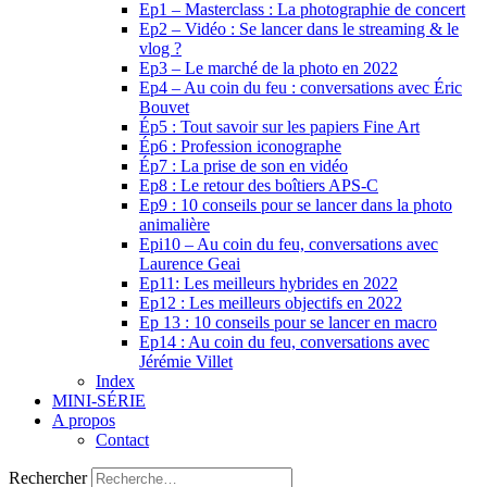
Ep1 – Masterclass : La photographie de concert
Ep2 – Vidéo : Se lancer dans le streaming & le
vlog ?
Ep3 – Le marché de la photo en 2022
Ep4 – Au coin du feu : conversations avec Éric
Bouvet
Ép5 : Tout savoir sur les papiers Fine Art
Ép6 : Profession iconographe
Ép7 : La prise de son en vidéo
Ep8 : Le retour des boîtiers APS-C
Ep9 : 10 conseils pour se lancer dans la photo
animalière
Epi10 – Au coin du feu, conversations avec
Laurence Geai
Ep11: Les meilleurs hybrides en 2022
Ep12 : Les meilleurs objectifs en 2022
Ep 13 : 10 conseils pour se lancer en macro
Ep14 : Au coin du feu, conversations avec
Jérémie Villet
Index
MINI-SÉRIE
A propos
Contact
Rechercher