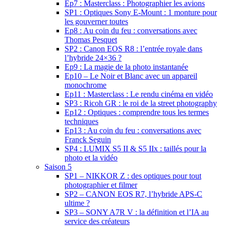
Ep7 : Masterclass : Photographier les avions
SP1 : Optiques Sony E-Mount : 1 monture pour
les gouverner toutes
Ep8 : Au coin du feu : conversations avec
Thomas Pesquet
SP2 : Canon EOS R8 : l’entrée royale dans
l’hybride 24×36 ?
Ep9 : La magie de la photo instantanée
Ep10 – Le Noir et Blanc avec un appareil
monochrome
Ep11 : Masterclass : Le rendu cinéma en vidéo
SP3 : Ricoh GR : le roi de la street photography
Ep12 : Optiques : comprendre tous les termes
techniques
Ep13 : Au coin du feu : conversations avec
Franck Seguin
SP4 : LUMIX S5 II & S5 IIx : taillés pour la
photo et la vidéo
Saison 5
SP1 – NIKKOR Z : des optiques pour tout
photographier et filmer
SP2 – CANON EOS R7, l’hybride APS-C
ultime ?
SP3 – SONY A7R V : la définition et l’IA au
service des créateurs