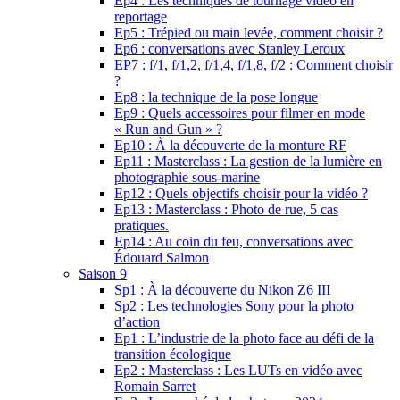
Ep4 : Les techniques de tournage vidéo en
reportage
Ep5 : Trépied ou main levée, comment choisir ?
Ep6 : conversations avec Stanley Leroux
EP7 : f/1, f/1,2, f/1,4, f/1,8, f/2 : Comment choisir
?
Ep8 : la technique de la pose longue
Ep9 : Quels accessoires pour filmer en mode
« Run and Gun » ?
Ep10 : À la découverte de la monture RF
Ep11 : Masterclass : La gestion de la lumière en
photographie sous-marine
Ep12 : Quels objectifs choisir pour la vidéo ?
Ep13 : Masterclass : Photo de rue, 5 cas
pratiques.
Ep14 : Au coin du feu, conversations avec
Édouard Salmon
Saison 9
Sp1 : À la découverte du Nikon Z6 III
Sp2 : Les technologies Sony pour la photo
d’action
Ep1 : L’industrie de la photo face au défi de la
transition écologique
Ep2 : Masterclass : Les LUTs en vidéo avec
Romain Sarret