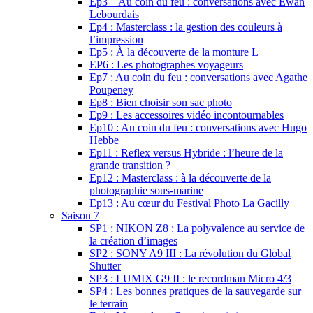
Ep3 – Au coin du feu : conversations avec Ewan
Lebourdais
Ep4 : Masterclass : la gestion des couleurs à
l’impression
Ep5 : À la découverte de la monture L
EP6 : Les photographes voyageurs
Ep7 : Au coin du feu : conversations avec Agathe
Poupeney
Ep8 : Bien choisir son sac photo
Ep9 : Les accessoires vidéo incontournables
Ep10 : Au coin du feu : conversations avec Hugo
Hebbe
Ep11 : Reflex versus Hybride : l’heure de la
grande transition ?
Ep12 : Masterclass : à la découverte de la
photographie sous-marine
Ep13 : Au cœur du Festival Photo La Gacilly
Saison 7
SP1 : NIKON Z8 : La polyvalence au service de
la création d’images
SP2 : SONY A9 III : La révolution du Global
Shutter
SP3 : LUMIX G9 II : le recordman Micro 4/3
SP4 : Les bonnes pratiques de la sauvegarde sur
le terrain