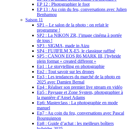
EP 12 : Photographier le foot
EP 13 : Au coin du feu, conversations avec Julien
Benhamou
Saison 11
SP1 – Le salon de la photo : on refait le
programme !
SP2 : La NIKON ZR, l’image cinéma à portée
de tous !
SP3 : SIGMA, made in Aizu
SP4 : FUJIFILM X-E5, le classique raffiné
SP5 : CANON EOS R6 MARK III, l’hybride
plein format « created different »
Ep1 : Le storytelling en photographie
Ep2 : Tout savoir sur les drones
Ep3 : Les tendances du marché de la photo en
2025 avec Damien Bernal
Ep4 : Réaliser son premier live stream en vidéo
Ep5 : Paysage et Zone System, photographier à
la manière d’Ansel Adams
Ep6: Masterclass : La photographie en mode
manuel
Ep7 : Au coin du feu, conversations avec Pascal
Bourguignon
Ep8 : Guide d’achat : les meilleurs boîtiers
hybrides 2025