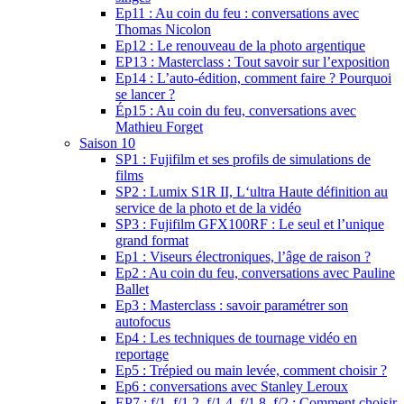
Ep11 : Au coin du feu : conversations avec
Thomas Nicolon
Ep12 : Le renouveau de la photo argentique
EP13 : Masterclass : Tout savoir sur l’exposition
Ep14 : L’auto-édition, comment faire ? Pourquoi
se lancer ?
Ép15 : Au coin du feu, conversations avec
Mathieu Forget
Saison 10
SP1 : Fujifilm et ses profils de simulations de
films
SP2 : Lumix S1R II, L‘ultra Haute définition au
service de la photo et de la vidéo
SP3 : Fujifilm GFX100RF : Le seul et l’unique
grand format
Ep1 : Viseurs électroniques, l’âge de raison ?
Ep2 : Au coin du feu, conversations avec Pauline
Ballet
Ep3 : Masterclass : savoir paramétrer son
autofocus
Ep4 : Les techniques de tournage vidéo en
reportage
Ep5 : Trépied ou main levée, comment choisir ?
Ep6 : conversations avec Stanley Leroux
EP7 : f/1, f/1,2, f/1,4, f/1,8, f/2 : Comment choisir