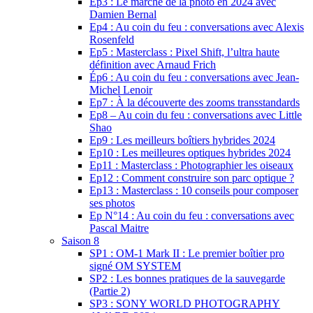
Ep3 : Le marché de la photo en 2024 avec
Damien Bernal
Ep4 : Au coin du feu : conversations avec Alexis
Rosenfeld
Ep5 : Masterclass : Pixel Shift, l’ultra haute
définition avec Arnaud Frich
Ép6 : Au coin du feu : conversations avec Jean-
Michel Lenoir
Ep7 : À la découverte des zooms transstandards
Ep8 – Au coin du feu : conversations avec Little
Shao
Ep9 : Les meilleurs boîtiers hybrides 2024
Ep10 : Les meilleures optiques hybrides 2024
Ep11 : Masterclass : Photographier les oiseaux
Ep12 : Comment construire son parc optique ?
Ep13 : Masterclass : 10 conseils pour composer
ses photos
Ep N°14 : Au coin du feu : conversations avec
Pascal Maitre
Saison 8
SP1 : OM-1 Mark II : Le premier boîtier pro
signé OM SYSTEM
SP2 : Les bonnes pratiques de la sauvegarde
(Partie 2)
SP3 : SONY WORLD PHOTOGRAPHY