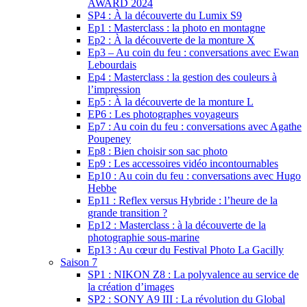
AWARD 2024
SP4 : À la découverte du Lumix S9
Ep1 : Masterclass : la photo en montagne
Ep2 : À la découverte de la monture X
Ep3 – Au coin du feu : conversations avec Ewan
Lebourdais
Ep4 : Masterclass : la gestion des couleurs à
l’impression
Ep5 : À la découverte de la monture L
EP6 : Les photographes voyageurs
Ep7 : Au coin du feu : conversations avec Agathe
Poupeney
Ep8 : Bien choisir son sac photo
Ep9 : Les accessoires vidéo incontournables
Ep10 : Au coin du feu : conversations avec Hugo
Hebbe
Ep11 : Reflex versus Hybride : l’heure de la
grande transition ?
Ep12 : Masterclass : à la découverte de la
photographie sous-marine
Ep13 : Au cœur du Festival Photo La Gacilly
Saison 7
SP1 : NIKON Z8 : La polyvalence au service de
la création d’images
SP2 : SONY A9 III : La révolution du Global